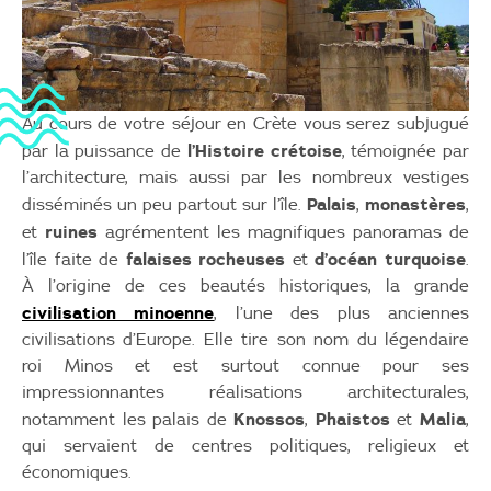
Au cours de votre séjour en Crète vous serez subjugué
l’Histoire crétoise
par la puissance de
, témoignée par
l’architecture, mais aussi par les nombreux vestiges
Palais
monastères
disséminés un peu partout sur l’île.
,
,
ruines
et
agrémentent les magnifiques panoramas de
falaises rocheuses
d’océan turquoise
l’île faite de
et
.
À l’origine de ces beautés historiques, la grande
civilisation minoenne
, l’une des plus anciennes
civilisations d’Europe. Elle tire son nom du légendaire
roi Minos et est surtout connue pour ses
impressionnantes réalisations architecturales,
Knossos
Phaistos
Malia
notamment les palais de
,
et
,
qui servaient de centres politiques, religieux et
économiques.