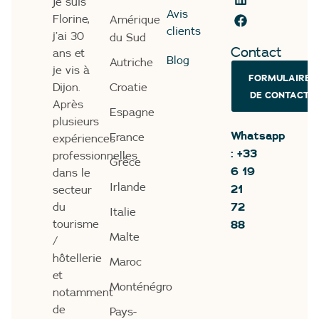
Je suis
Avis
Florine,
Amérique
clients
j’ai 30
du Sud
Contact
ans et
Blog
Autriche
je vis à
FORMULAIRE
Dijon.
Croatie
DE CONTACT
Après
Espagne
plusieurs
Whatsapp
France
expériences
: +33
professionnelles
Grèce
6 19
dans le
21
Irlande
secteur
72
du
Italie
88
tourisme
Malte
/
hôtellerie
Maroc
et
Monténégro
notamment
de
Pays-