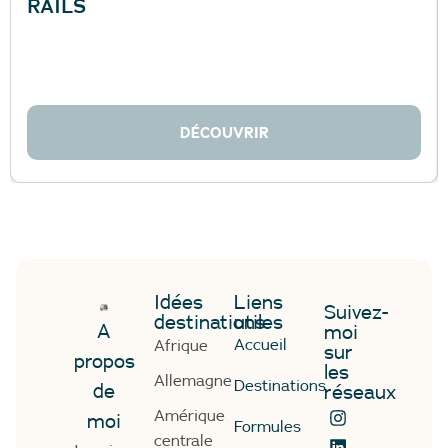
RAILS
DÉCOUVRIR
Idées
Liens
Suivez-
destinations
utiles
A
moi
Accueil
Afrique
sur
propos
les
Allemagne
Destinations
de
réseaux
Amérique
moi
Formules
centrale