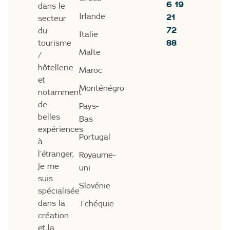
6 19
dans le
21
Irlande
secteur
72
du
Italie
88
tourisme
Malte
/
hôtellerie
Maroc
et
Monténégro
notamment
de
Pays-
belles
Bas
expériences
Portugal
à
l’étranger,
Royaume-
je me
uni
suis
Slovénie
spécialisée
dans la
Tchéquie
création
et la