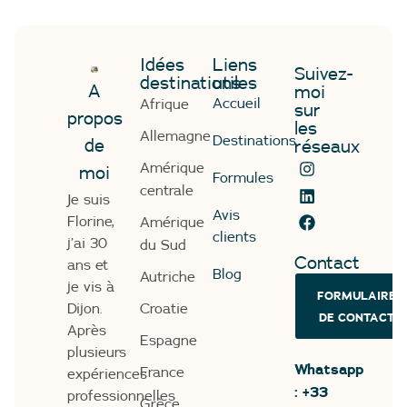
Idées
Liens
Suivez-
destinations
utiles
A
moi
Accueil
Afrique
sur
propos
les
Allemagne
Destinations
de
réseaux
Amérique
moi
Formules
centrale
Je suis
Avis
Florine,
Amérique
clients
j’ai 30
du Sud
Contact
ans et
Blog
Autriche
je vis à
FORMULAIRE
Dijon.
Croatie
DE CONTACT
Après
Espagne
plusieurs
Whatsapp
France
expériences
: +33
professionnelles
Grèce