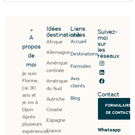
Idées
Liens
Suivez-
destinations
utiles
A
moi
Accueil
Afrique
sur
propos
les
Allemagne
Destinations
de
réseaux
Amérique
moi
Formules
centrale
Je suis
Avis
Florine,
Amérique
clients
j’ai 30
du Sud
Contact
ans et
Blog
Autriche
je vis à
FORMULAIRE
Dijon.
Croatie
DE CONTACT
Après
Espagne
plusieurs
Whatsapp
France
expériences