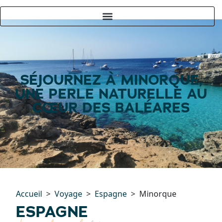
SÉJOURNEZ À MINORQUE,
UNE PERLE NATURELLE AU
CŒUR DES BALÉARES
Accueil
Voyage
Espagne
Minorque
ESPAGNE