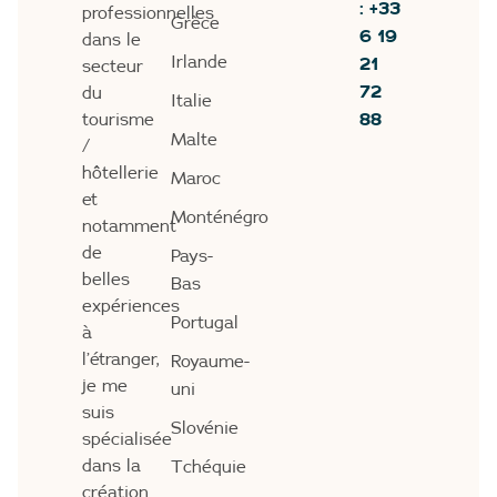
: +33
professionnelles
Grèce
6 19
dans le
21
Irlande
secteur
72
du
Italie
88
tourisme
Malte
/
hôtellerie
Maroc
et
Monténégro
notamment
de
Pays-
belles
Bas
expériences
Portugal
à
l’étranger,
Royaume-
je me
uni
suis
Slovénie
spécialisée
dans la
Tchéquie
création